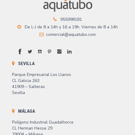
955998181
De L-J de 8 a 14h y 16 a 19h. Viernes de 8 a 14h
comercial@aquatubo.com
Facebook
Twitter
YouTube
Pinterest
Instagram
LinkedIn
SEVILLA
Parque Empresarial Los Llanos
CL Galicia 263
41909 – Salteras
Sevilla
MÁLAGA
Polígono Industrial Guadalhorce
CL Herman Hesse 29
29004 – Málaga