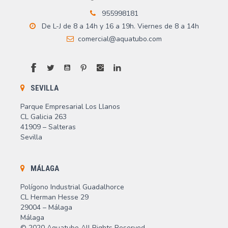
955998181
De L-J de 8 a 14h y 16 a 19h. Viernes de 8 a 14h
comercial@aquatubo.com
Facebook
Twitter
YouTube
Pinterest
Instagram
LinkedIn
SEVILLA
Parque Empresarial Los Llanos
CL Galicia 263
41909 – Salteras
Sevilla
MÁLAGA
Polígono Industrial Guadalhorce
CL Herman Hesse 29
29004 – Málaga
Málaga
© 2020 Aquatubo All Rights Reserved