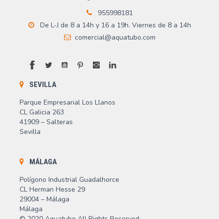
955998181
De L-J de 8 a 14h y 16 a 19h. Viernes de 8 a 14h
comercial@aquatubo.com
Facebook
Twitter
YouTube
Pinterest
Instagram
LinkedIn
SEVILLA
Parque Empresarial Los Llanos
CL Galicia 263
41909 – Salteras
Sevilla
MÁLAGA
Polígono Industrial Guadalhorce
CL Herman Hesse 29
29004 – Málaga
Málaga
© 2020 Aquatubo All Rights Reserved